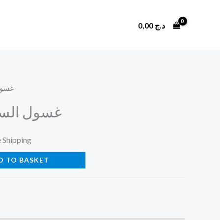
د.ج
0,00
/ غسو
غسول السا
e Shipping
D TO BASKET