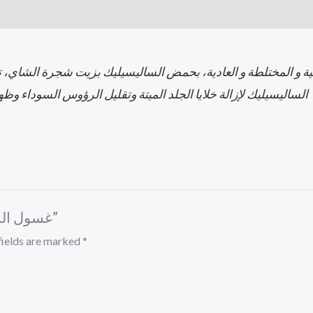
ة و المختلطة و العادية، بحمض الساليسيليك بزيت شجرة الشاي، 
الساليسيليك لإزالة خلايا الجلد الميتة وتقليل الرؤوس السوداء و
Be the first to review “غسول الساليسيليك اسيد”
fields are marked
*