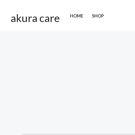
Skip
to
akura care
HOME
SHOP
content